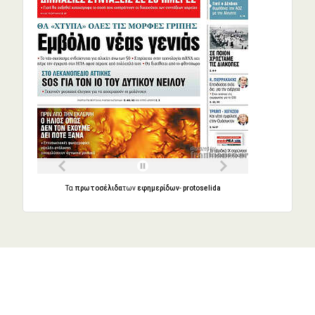
Τα
πρωτοσέλιδα
των
εφημερίδων
-
protoselida