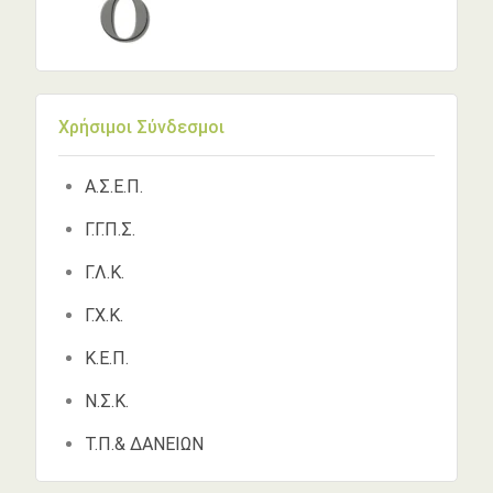
Χρήσιμοι Σύνδεσμοι
Α.Σ.Ε.Π.
Γ.Γ.Π.Σ.
Γ.Λ.Κ.
Γ.Χ.Κ.
Κ.Ε.Π.
Ν.Σ.Κ.
Τ.Π.& ΔΑΝΕΙΩΝ