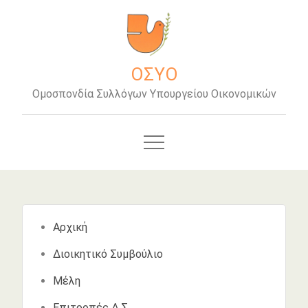
Μετάβαση
στο
περιεχόμενο
ΟΣΥΟ
Ομοσπονδία Συλλόγων Υπουργείου Οικονομικών
Αρχική
Διοικητικό Συμβούλιο
Μέλη
Επιτροπές Δ.Σ.