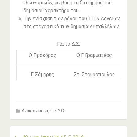
Οικονομικών, με βάση τη διατήρηση του
δημόσιου χαρακτήρα του.
Την ενίσχυση των ρόλου του ΤΠ & Δανείων,
στο στεγαστικό των δημοσίων υπαλλήλων.
Για το Δ.Σ.
Ο Πρόεδρος
Ο Γ. Γραμματέας
Γ. Σάμαρης
Στ. Σταυρόπουλος
Ανακοινώσεις Ο.Σ.Υ.Ο.
Πλοήγηση