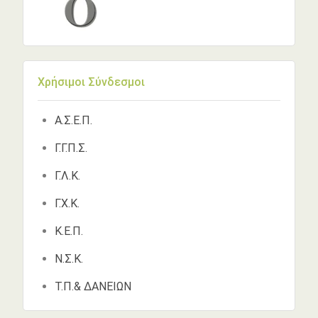
Χρήσιμοι Σύνδεσμοι
Α.Σ.Ε.Π.
Γ.Γ.Π.Σ.
Γ.Λ.Κ.
Γ.Χ.Κ.
Κ.Ε.Π.
Ν.Σ.Κ.
Τ.Π.& ΔΑΝΕΙΩΝ