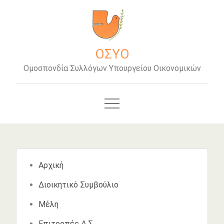
Μετάβαση
στο
περιεχόμενο
ΟΣΥΟ
Ομοσπονδία Συλλόγων Υπουργείου Οικονομικών
Αρχική
Διοικητικό Συμβούλιο
Μέλη
Επιτροπές Δ.Σ.