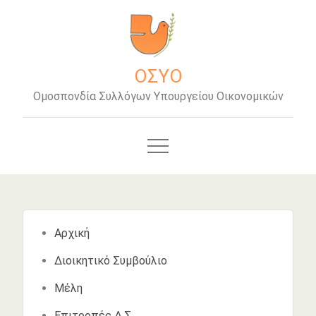
Μετάβαση
στο
περιεχόμενο
ΟΣΥΟ
Ομοσπονδία Συλλόγων Υπουργείου Οικονομικών
Αρχική
Διοικητικό Συμβούλιο
Μέλη
Επιτροπές Δ.Σ.