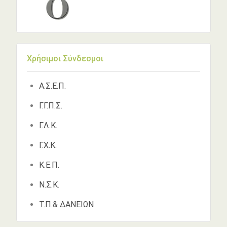
Χρήσιμοι Σύνδεσμοι
Α.Σ.Ε.Π.
Γ.Γ.Π.Σ.
Γ.Λ.Κ.
Γ.Χ.Κ.
Κ.Ε.Π.
Ν.Σ.Κ.
Τ.Π.& ΔΑΝΕΙΩΝ