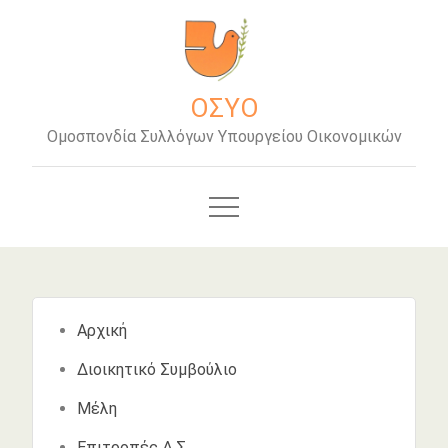
Μετάβαση
στο
περιεχόμενο
ΟΣΥΟ
Ομοσπονδία Συλλόγων Υπουργείου Οικονομικών
Αρχική
Διοικητικό Συμβούλιο
Μέλη
Επιτροπές Δ.Σ.