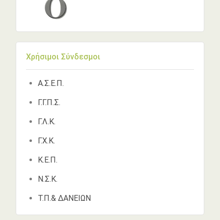
Χρήσιμοι Σύνδεσμοι
Α.Σ.Ε.Π.
Γ.Γ.Π.Σ.
Γ.Λ.Κ.
Γ.Χ.Κ.
Κ.Ε.Π.
Ν.Σ.Κ.
Τ.Π.& ΔΑΝΕΙΩΝ