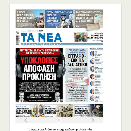
Τα
πρωτοσέλιδα
των
εφημερίδων
-
protoselida