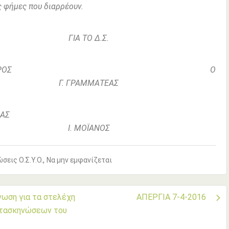
ς φήμες που διαρρέουν.
ΓΙΑ ΤΟ Δ.Σ.
 ΠΡΟΕΔΡΟΣ Ο
Γ. ΓΡΑΜΜΑΤΕΑΣ
. ΝΤΟΥΜΑΣ
Ι. ΜΟΪΑΝΟΣ
,
σεις Ο.Σ.Υ.Ο.
Να μην εμφανίζεται
ήγηση
νωση για τα στελέχη
ΑΠΕΡΓΙΑ 7-4-2016
τασκηνώσεων του