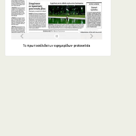
Τα
πρωτοσέλιδα
των
εφημερίδων
-
protoselida