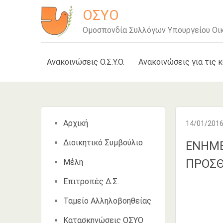
Μετάβαση
ΟΣΥΟ
στο
Ομοσπονδία Συλλόγων Υπουργείου Οι
περιεχόμενο
Ανακοινώσεις Ο.Σ.Υ.Ο.
Ανακοινώσεις για τις 
Αρχική
14/01/201
Διοικητικό Συμβούλιο
ΕΝΗΜΕ
ΠΡΟΣΘ
Μέλη
Επιτροπές Δ.Σ.
Ταμείο Αλληλοβοηθείας
Κατασκηνώσεις ΟΣΥΟ