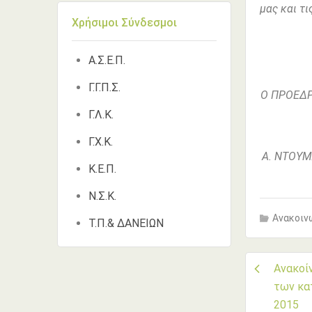
μας και τι
Χρήσιμοι Σύνδεσμοι
Α.Σ.Ε.Π.
Γ.Γ.Π.Σ.
Ο
Γ.Λ.Κ.
Γ.Χ.Κ.
Α
Κ.Ε.Π.
Ν.Σ.Κ.
Ανακοινώ
Τ.Π.& ΔΑΝΕΙΩΝ
Πλο
Ανακοί
των κα
2015