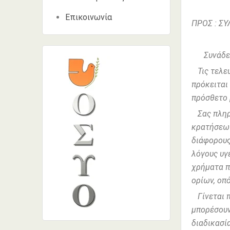
Επικοινωνία
ΠΡΟΣ : Σ
Συνάδελ
Τις τελευ
πρόκειται
πρόσθετο 
Σας πληρο
κρατήσεων
διάφορους
λόγους υγ
χρήματα π
ορίων, οπό
Γίνεται π
μπορέσουν
διαδικασί