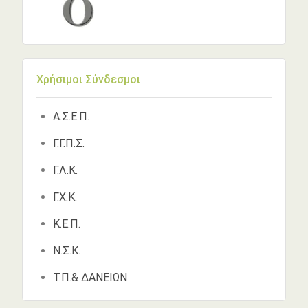
Χρήσιμοι Σύνδεσμοι
Α.Σ.Ε.Π.
Γ.Γ.Π.Σ.
Γ.Λ.Κ.
Γ.Χ.Κ.
Κ.Ε.Π.
Ν.Σ.Κ.
Τ.Π.& ΔΑΝΕΙΩΝ