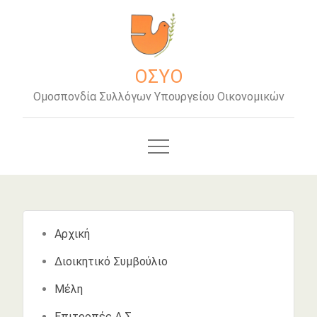
Μετάβαση
στο
περιεχόμενο
ΟΣΥΟ
Ομοσπονδία Συλλόγων Υπουργείου Οικονομικών
Αρχική
Διοικητικό Συμβούλιο
Μέλη
Επιτροπές Δ.Σ.