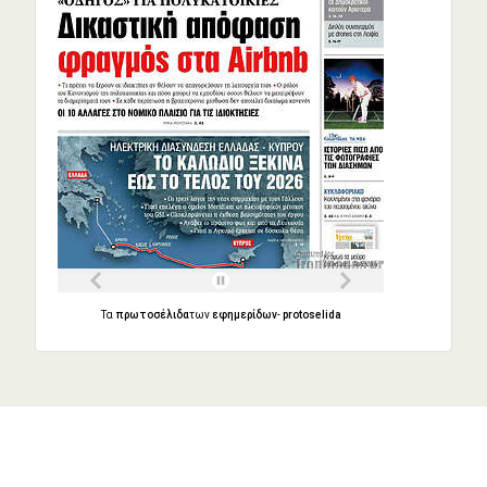
Τα
πρωτοσέλιδα
των
εφημερίδων
-
protoselida