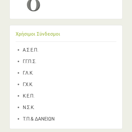
Χρήσιμοι Σύνδεσμοι
Α.Σ.Ε.Π.
Γ.Γ.Π.Σ.
Γ.Λ.Κ.
Γ.Χ.Κ.
Κ.Ε.Π.
Ν.Σ.Κ.
Τ.Π.& ΔΑΝΕΙΩΝ