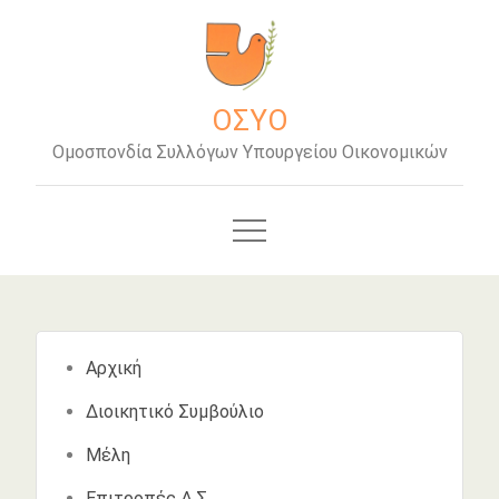
Μετάβαση
στο
περιεχόμενο
ΟΣΥΟ
Ομοσπονδία Συλλόγων Υπουργείου Οικονομικών
Αρχική
Διοικητικό Συμβούλιο
Μέλη
Επιτροπές Δ.Σ.