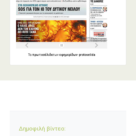
Τα
πρωτοσέλιδα
των
εφημερίδων
-
protoselida
Δημοφιλή βίντεο: