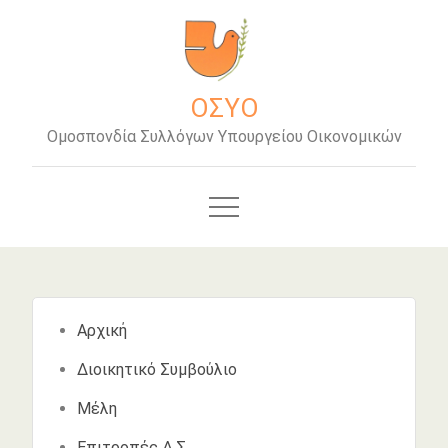
Μετάβαση
στο
περιεχόμενο
ΟΣΥΟ
Ομοσπονδία Συλλόγων Υπουργείου Οικονομικών
Αρχική
Διοικητικό Συμβούλιο
Μέλη
Επιτροπές Δ.Σ.