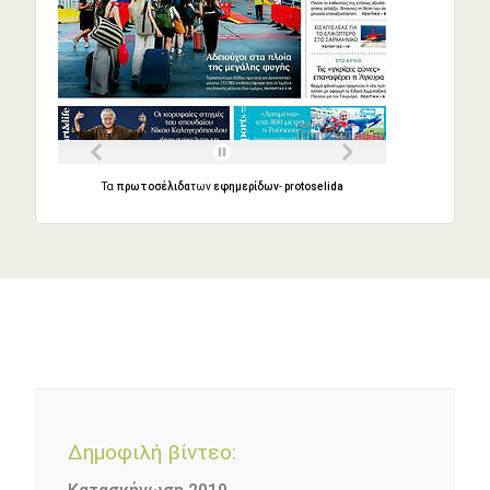
Τα
πρωτοσέλιδα
των
εφημερίδων
-
protoselida
Δημοφιλή βίντεο: