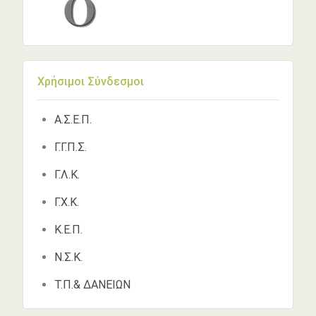
Χρήσιμοι Σύνδεσμοι
Α.Σ.Ε.Π.
Γ.Γ.Π.Σ.
Γ.Λ.Κ.
Γ.Χ.Κ.
Κ.Ε.Π.
Ν.Σ.Κ.
Τ.Π.& ΔΑΝΕΙΩΝ