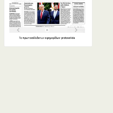
Τα
πρωτοσέλιδα
των
εφημερίδων
-
protoselida