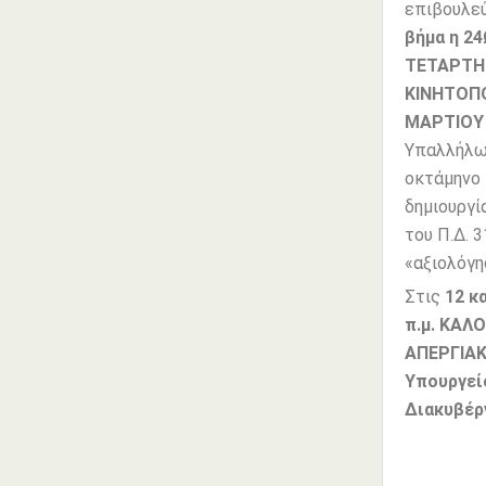
επιβουλεύ
βήμα η 2
ΤΕΤΑΡΤΗ 
ΚΙΝΗΤΟΠΟ
ΜΑΡΤΙΟΥ 
Υπαλλήλων
οκτάμηνο 
δημιουργί
του Π.Δ. 
«αξιολόγ
Στις
12 κ
π.μ.
ΚΑΛΟ
ΑΠΕΡΓΙΑΚ
Υπουργεί
Διακυβέρ
ΓΙΑ 