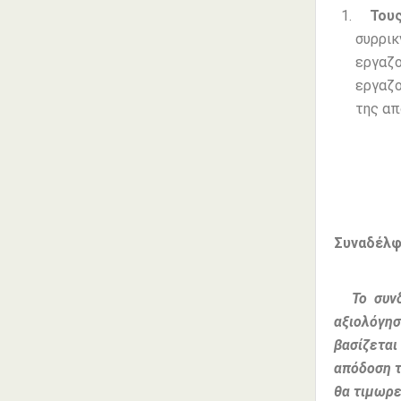
Του
συρρικ
εργαζο
εργαζο
της απ
Συναδέλφ
Το συνδ
αξιολόγησ
βασίζεται
απόδοση τ
θα τιμωρε