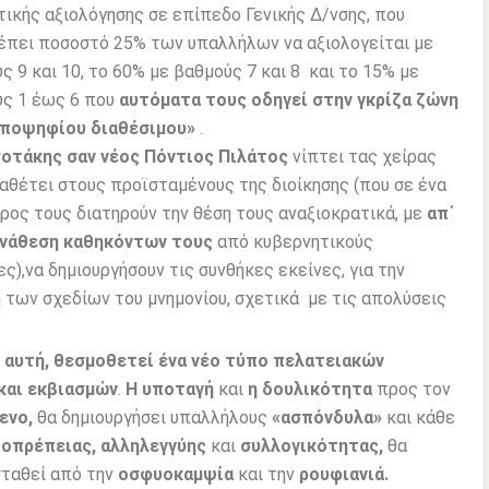
τικής αξιολόγησης σε επίπεδο Γενικής Δ/νσης, που
πει ποσοστό 25% των υπαλλήλων να αξιολογείται με
ς 9 και 10, το 60% με βαθμούς 7 και 8 και το 15% με
ς 1 έως 6 που
αυτόματα τους οδηγεί στην γκρίζα ζώνη
υποψηφίου διαθέσιμου»
.
σοτάκης σαν νέος Πόντιος Πιλάτος
νίπτει τας χείρας
ναθέτει στους προϊσταμένους της διοίκησης (που σε ένα
ρος τους διατηρούν την θέση τους αναξιοκρατικά, με
απ΄
ανάθεση καθηκόντων τους
από κυβερνητικούς
ς),να δημιουργήσουν τις συνθήκες εκείνες, για την
 των σχεδίων του μνημονίου, σχετικά με τις απολύσεις
η αυτή, θεσμοθετεί ένα νέο τύπο πελατειακών
και εκβιασμών
.
Η υποταγή
και
η δουλικότητα
προς τον
ενο,
θα δημιουργήσει υπαλλήλους
«ασπόνδυλα»
και κάθε
ιοπρέπειας,
αλληλεγγύης
και
συλλογικότητας,
θα
σταθεί από την
οσφυοκαμψία
και την
ρουφιανιά.