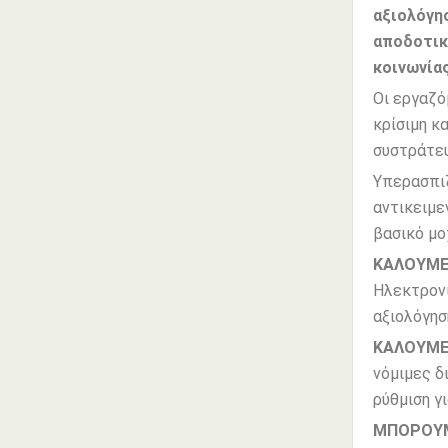
αξιολόγησ
αποδοτικ
κοινωνία
Οι εργαζό
κρίσιμη κ
συστράτευ
Υπερασπιζ
αντικειμε
βασικό μο
ΚΑΛΟΥΜ
Ηλεκτρονι
αξιολόγησ
ΚΑΛΟΥΜ
νόμιμες δ
ρύθμιση γι
ΜΠΟΡΟΥΜ