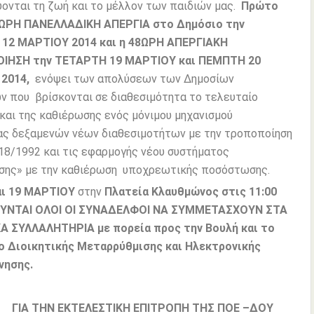
ονται τη ζωή και το μέλλον των παιδιών μας.
Πρώτο
4ΩΡΗ ΠΑΝΕΛΛΑΔΙΚΗ ΑΠΕΡΓΙΑ στο Δημόσιο την
12 ΜΑΡΤΙΟΥ 2014 και η 48ΩΡΗ ΑΠΕΡΓΙΑΚΗ
ΙΗΣΗ την ΤΕΤΑΡΤΗ 19 ΜΑΡΤΙΟΥ και ΠΕΜΠΤΗ 20
2014,
ενόψει των απολύσεων των Δημοσίων
 που βρίσκονται σε διαθεσιμότητα το τελευταίο
και της καθιέρωσης ενός μόνιμου μηχανισμού
ας δεξαμενών νέων διαθεσιμοτήτων με την τροποποίηση
318/1992 και τις εφαρμογής νέου συστήματος
ησης» με την καθιέρωση υποχρεωτικής ποσόστωσης.
αι 19 ΜΑΡΤΙΟΥ
στην
Πλατεία Κλαυθμώνος
στις 11:00
ΥΝΤΑΙ ΟΛΟΙ ΟΙ ΣΥΝΑΔΕΛΦΟΙ ΝΑ ΣΥΜΜΕΤΑΣΧΟΥΝ ΣΤΑ
Α ΣΥΛΛΑΛΗΤΗΡΙΑ με πορεία προς την Βουλή και το
ο Διοικητικής Μεταρρύθμισης και Ηλεκτρονικής
νησης.
ΤΗΝ ΕΚΤΕΛΕΣΤΙΚΗ ΕΠΙΤΡΟΠΗ ΤΗΣ ΠΟΕ –ΔΟΥ