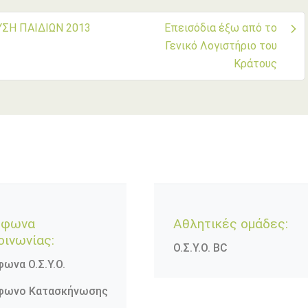
ήγηση
ΣΗ ΠΑΙΔΙΩΝ 2013
Επεισόδια έξω από το
Γενικό Λογιστήριο του
ρων
Κράτους
έφωνα
Αθλητικές ομάδες:
οινωνίας:
Ο.Σ.Υ.Ο. BC
ωνα Ο.Σ.Υ.Ο.
φωνο Κατασκήνωσης