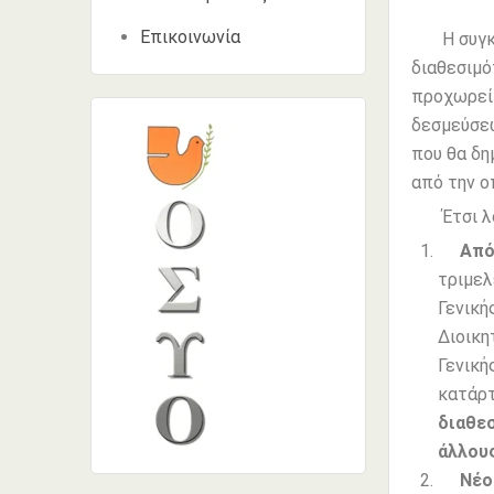
Επικοινωνία
Η συγκυβ
διαθεσιμό
προχωρεί 
δεσμεύσεω
που θα δη
από την ο
Έτσι λοι
Από
τριμελ
Γενική
Διοικη
Γενική
κατάρτ
διαθε
άλλου
Νέο