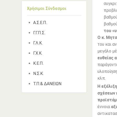
συγκρι
Χρήσιμοι Σύνδεσμοι
προβλέ
βαθμού
Α.Σ.Ε.Π.
βαθμού
του «
Γ.Γ.Π.Σ.
Ο κ. Μητ
Γ.Λ.Κ.
του και α
μεγάλο μέ
Γ.Χ.Κ.
ευθείας 
Κ.Ε.Π.
παράγοντε
υλοποίηση
Ν.Σ.Κ.
κλπ.
Τ.Π.& ΔΑΝΕΙΩΝ
Η εξέλιξ
σχέσεων 
προϊστάμ
έννοια
αξ
αντικατα