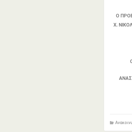
Ο ΠΡ
Χ. Ν
Ο
ΑΝ
Ανακοινώ