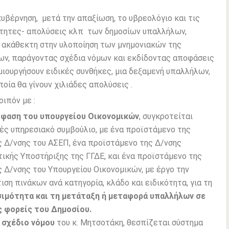
έρνηση, μετά την απαξίωση, το υβρεολόγιο και τις
τητες- απολύσεις κλπ των δημοσίων υπαλλήλων,
ακάθεκτη στην υλοποίηση των μνημονιακών της
ν, παράγοντας σχέδια νόμων και εκδίδοντας αποφάσεις
μιουργήσουν ειδικές συνθήκες, μια δεξαμενή υπαλλήλων,
ποία θα γίνουν χιλιάδες απολύσεις .
πόν με :
φαση του υπουργείου Οικονομικών
, συγκροτείται
ές υπηρεσιακό συμβούλιο, με ένα προϊστάμενο της
ς Δ/νσης του ΑΣΕΠ, ένα προϊστάμενο της Δ/νσης
τικής Υποστήριξης της ΓΓΔΕ, και ένα προϊστάμενο της
ς Δ/νσης του Υπουργείου Οικονομικών, με έργο την
ιση πινάκων ανά κατηγορία, κλάδο και ειδικότητα, για τη
σιμότητα και τη μετάταξη ή μεταφορά υπαλλήλων σε
ς φορείς του Δημοσίου.
 σχέδιο νόμου
του κ. Μητσοτάκη, θεσπίζεται σύστημα