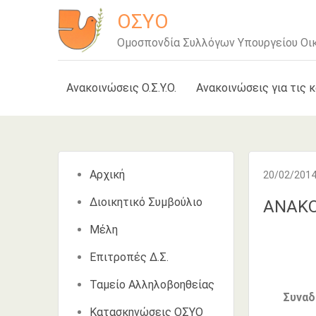
Μετάβαση
ΟΣΥΟ
στο
Ομοσπονδία Συλλόγων Υπουργείου Οι
περιεχόμενο
Ανακοινώσεις Ο.Σ.Υ.Ο.
Ανακοινώσεις για τις 
Αρχική
20/02/201
Διοικητικό Συμβούλιο
ΑΝΑΚΟ
Μέλη
Επιτροπές Δ.Σ.
Ταμείο Αλληλοβοηθείας
Συναδέλ
Κατασκηνώσεις ΟΣΥΟ