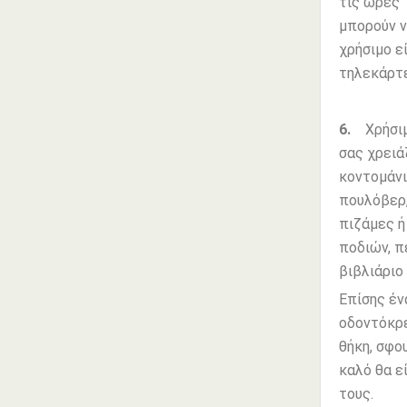
τις ώρες 1
μπορούν ν
χρήσιμο ε
τηλεκάρτ
6.
Χρήσιμ
σας χρειά
κοντομάνι
πουλόβερ,
πιζάμες ή
ποδιών, π
βιβλιάριο
Επίσης έν
οδοντόκρε
θήκη, σφο
καλό θα ε
τους.