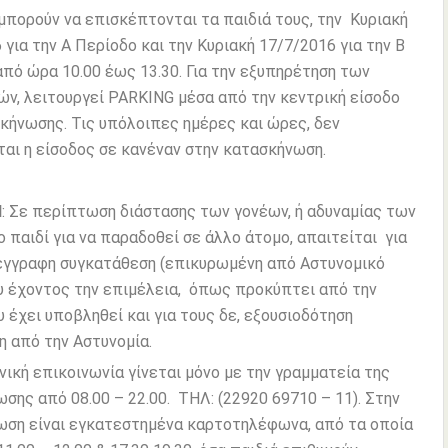
 μπορούν να επισκέπτονται τα παιδιά τους, την Κυριακή
 για την Α Περίοδο και την Κυριακή 17/7/2016 για την Β
από ώρα 10.00 έως 13.30. Για την εξυπηρέτηση των
ν, λειτουργεί PARKING μέσα από την κεντρική είσοδο
κήνωσης. Τις υπόλοιπες ημέρες και ώρες, δεν
αι η είσοδος σε κανέναν στην κατασκήνωση.
Η
: Σε περίπτωση διάστασης των γονέων, ή αδυναμίας των
 παιδί για να παραδοθεί σε άλλο άτομο, απαιτείται για
έγγραφη συγκατάθεση (επικυρωμένη από Αστυνομικό
υ έχοντος την επιμέλεια, όπως προκύπτει από την
υ έχει υποβληθεί και για τους δε, εξουσιοδότηση
 από την Αστυνομία.
ική επικοινωνία γίνεται μόνο με την γραμματεία της
σης από 08.00 – 22.00. ΤΗΛ: (22920 69710 – 11). Στην
ση είναι εγκατεστημένα καρτοτηλέφωνα, από τα οποία