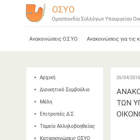
Μετάβαση
ΟΣΥΟ
στο
Ομοσπονδία Συλλόγων Υπουργείου Οι
περιεχόμενο
Ανακοινώσεις Ο.Σ.Υ.Ο.
Ανακοινώσεις για τις 
Αρχική
26/04/201
Διοικητικό Συμβούλιο
ΑΝΑΚΟ
ΤΩΝ Υ
Μέλη
ΟΙΚΟΝ
Επιτροπές Δ.Σ.
Ταμείο Αλληλοβοηθείας
Κατασκηνώσεις ΟΣΥΟ