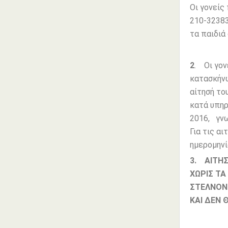
Οι γονείς
210-32383
τα παιδιά
2
. Οι γον
κατασκήνω
αίτησή το
κατά υπηρ
2016, γνω
Για τις α
ημερομηνί
3. ΑΙΤΗΣ
ΧΩΡΙΣ ΤΑ
ΣΤΕΛΝΟΝΤ
ΚΑΙ ΔΕΝ 