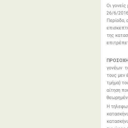
Οι γονείς
26/6/2016
Περίοδο, 
επισκεπτώ
της κατασ
επιτρέπετ
ΠΡΟΣΟΧ
γονέων το
τους μεν 
τμήμα) το
αίτηση πο
θεωρημένη
Η τηλεφων
κατασκήνω
κατασκήνω