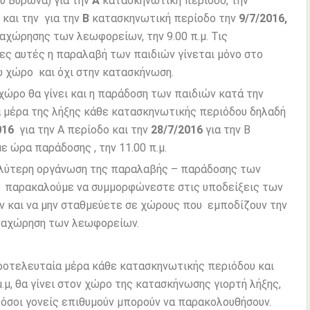
υ Βύρωνα) για την
Α
κατασκηνωτική περίοδο, την
6
και την για την
Β
κατασκηνωτική περίοδο την
9/7/2016,
αχώρησης των λεωφορείων, την 9.00 π.μ. Τις
ες αυτές η παραλαβή των παιδιών γίνεται μόνο στο
 χώρο και όχι στην κατασκήνωση.
 χώρο θα γίνει και η παράδοση των παιδιών κατά την
 μέρα της λήξης κάθε κατασκηνωτικής περιόδου δηλαδή
016
για την Α περίοδο και την
28/7/2016
για την Β
με ώρα παράδοσης , την 11.00 π.μ.
αλύτερη οργάνωση της παραλαβής – παράδοσης των
 παρακαλούμε να συμμορφώνεστε στις υποδείξεις των
 και να μην σταθμεύετε σε χώρους που εμποδίζουν την
αναχώρηση των λεωφορείων.
οτελευταία μέρα κάθε κατασκηνωτικής περιόδου και
μ.μ, θα γίνει στον χώρο της κατασκήνωσης γιορτή λήξης,
 όσοι γονείς επιθυμούν μπορούν να παρακολουθήσουν.