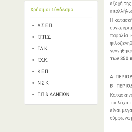
εξοχή της
Χρήσιμοι Σύνδεσμοι
υπαλλήλων
Η κατασκή
Α.Σ.Ε.Π.
συγκεκριμ
παραλία κ
Γ.Γ.Π.Σ.
φιλοξενηθ
Γ.Λ.Κ.
γεννήθηκ
των 350 π
Γ.Χ.Κ.
Κ.Ε.Π.
Α ΠΕΡΙΟ
Ν.Σ.Κ.
Β ΠΕΡΙΟ
Τ.Π.& ΔΑΝΕΙΩΝ
Κατασκηνω
τουλάχιστ
είναι μεγ
σύμφωνα μ