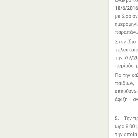
άγαλμα το
18/6/201
με ώρα αν
ημερομηνί
παραπάνω
Στον ίδιο
τελευταία
την
7/7/2
περίοδο, 
Για την κ
παιδιών,
υπευθύνων
άφιξη – 
5.
Την πρ
ώρα 8.00 
την οποία