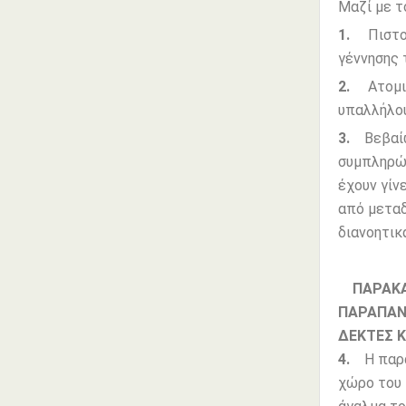
Μαζί με τ
1.
Πιστοπ
γέννησης 
2.
Ατομικό
υπαλλήλου
3.
Βεβαίωσ
συμπληρών
έχουν γίν
από μεταδ
διανοητικ
ΠΑΡΑΚΑΛ
ΠΑΡΑΠΑΝ
ΔΕΚΤΕΣ Κ
4.
Η παρα
χώρο του