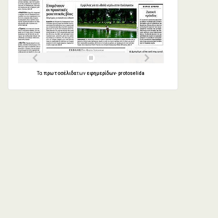
Τα
πρωτοσέλιδα
των
εφημερίδων
-
protoselida