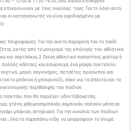
1.00 – 12.00 & 17.30 19.30, όσα παιδιά επιθυμούν
α επικοινωνούν με τους οικείους τους. Για το λόγο αυτό,
ίναι οι κατασκηνωτές να είναι εφοδιασμένοι με
ες.
ες πληροφορίες: Για την άνετη παραμονή του το παιδί
ζεται, εκτός από το ρουχισμό της επιλογής του: αθλητικά
κα και σορτσάκια, 2 ζεύγη αθλητικά παπούτσια, φούτερ ή
 πολλές κάλτσες και εσώρουχα, ένα μακρύ παντελόνι,
 νυχτικό, μαγιό, σαγιονάρες, πετσέτες προσώπου και
ετσέτα μπάνιου ή μπουρνούζι, σάκο για τα άπλυτα και το
 υγειονομικής περίθαλψης του παιδιού .
α τσαντάκι που θα περιέχει: οδοντόβουρτσα,
μα, χτένα, φθειροσαμπουάν, σαμπουάν, σαπούνι μέσα σε
υγγάρι μπάνιου, αντηλιακό. Για την ευκολία των παιδιών
ίναι , όλα τα παραπάνω είδη να αναγράφουν το όνομά